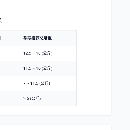
表
围
孕期推荐总增重
12.5 ~ 18 (公斤)
11.5 ~ 16 (公斤)
7 ~ 11.5 (公斤)
> 6 (公斤)