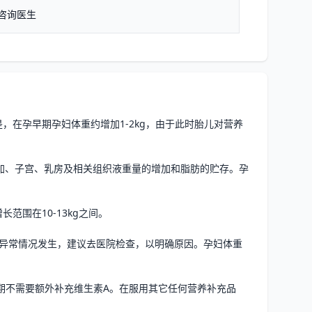
咨询医生
在孕早期孕妇体重约增加1-2kg，由于此时胎儿对营养
增加、子宫、乳房及相关组织液重量的增加和脂肪的贮存。孕
围在10-13kg之间。
无异常情况发生，建议去医院检查，以明确原因。孕妇体重
孕期不需要额外补充维生素A。在服用其它任何营养补充品