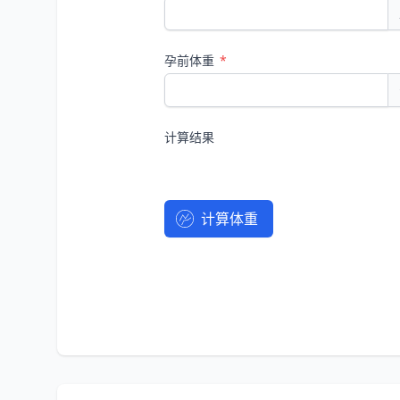
孕前体重
计算结果
计算体重