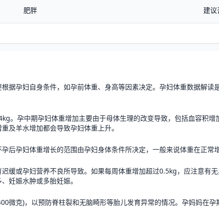
肥胖
建议
根据孕妇自身条件，如孕前体重、身高等因素决定。孕妇体重数据解读是，
0.4kg。孕中期孕妇体重增加主要由于母体生理的改变导致，包括血容积
增重及羊水增加都会导致孕妇体重上升。
孕后孕妇体重增长的范围由孕妇身体条件所决定，一般来说体重在正常增长范
迟缓或孕妇营养不良所导致。如果每周体重增加超过0.5kg，应注意有
多、妊娠水肿或多胎妊娠。
400微克)，以预防脊柱裂和无脑畸形等胎儿发育异常的情况。孕妈妈在